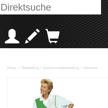
Home >
Bekleidung
> Gastronomiebekleidung
> Schürzen