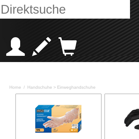
Home /
Handschuhe
> Einweghandschuhe