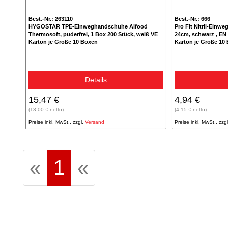
Best.-Nr.: 263110
Best.-Nr.: 666
HYGOSTAR TPE-Einweghandschuhe Alfood
Pro Fit Nitril-Einw
Thermosoft, puderfrei, 1 Box 200 Stück, weiß VE
24cm, schwarz , EN 
Karton je Größe 10 Boxen
Karton je Größe 10
Details
15,47 €
4,94 €
(13,00 € netto)
(4,15 € netto)
Preise inkl. MwSt., zzgl.
Versand
Preise inkl. MwSt., zzg
(aktuell)
«
1
«