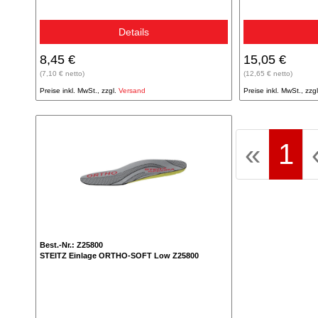
Details
8,45 €
15,05 €
(7,10 € netto)
(12,65 € netto)
Preise inkl. MwSt., zzgl.
Versand
Preise inkl. MwSt., zzg
(a
«
1
Best.-Nr.: Z25800
STEITZ Einlage ORTHO-SOFT Low Z25800