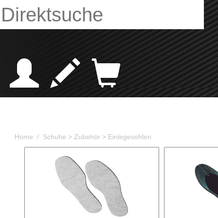
Home /
Schuhe
> Zubehör
> Einlegesohlen